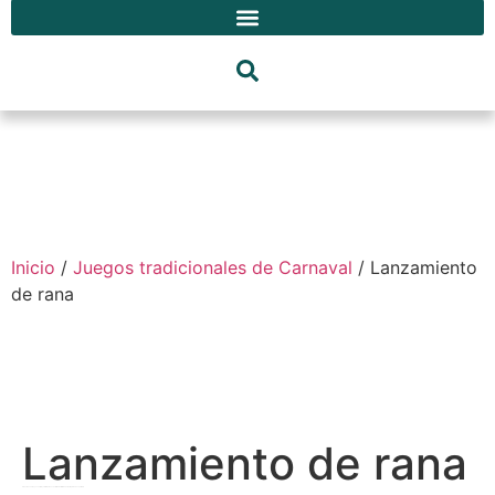
Inicio
/
Juegos tradicionales de Carnaval
/ Lanzamiento
de rana
Lanzamiento de rana
A must have at any event, Player hits the launcher with a mallet to make the frog into a bucket to win.