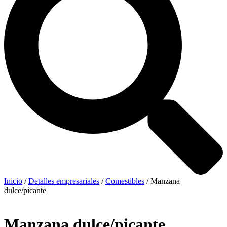
Inicio
/
Detalles empresariales
/
Comestibles
/ Manzana
dulce/picante
Manzana dulce/picante