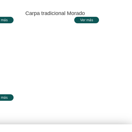
Carpa tradicional Morado
r más
Ver más
r más